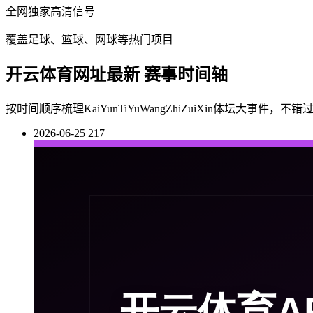
全网独家高清信号
覆盖足球、篮球、网球等热门项目
开云体育网址最新 赛事时间轴
按时间顺序梳理KaiYunTiYuWangZhiZuiXin体坛大事件，
2026-06-25
217