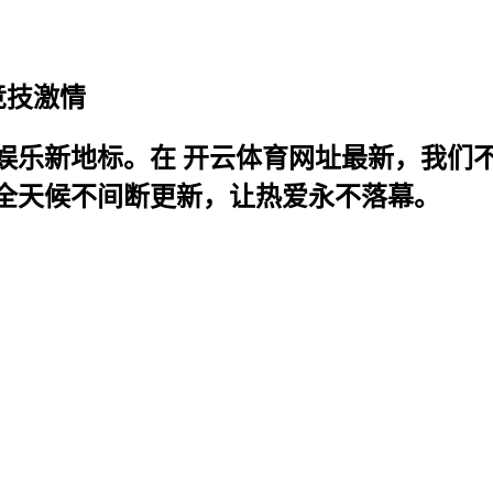
竞技激情
娱乐新地标。在
开云体育网址最新
，我们
全天候不间断更新，让热爱永不落幕。