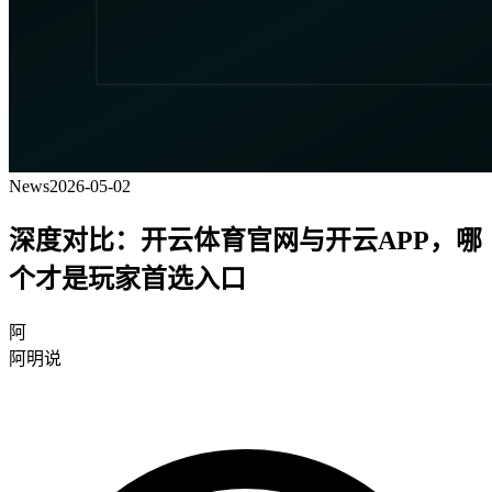
News
2026-05-02
深度对比：开云体育官网与开云APP，哪
个才是玩家首选入口
阿
阿明说