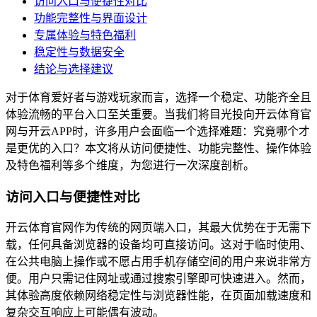
访问入口与便捷性对比
功能完整性与界面设计
专属体验与特色福利
稳定性与数据安全
结论与选择建议
对于体育爱好者与游戏玩家而言，选择一个稳定、功能齐全且
体验流畅的平台入口至关重要。当我们将目光投向开云体育官
网与开云APP时，许多用户会面临一个选择难题：究竟哪个才
是更优的入口？本文将从访问便捷性、功能完整性、操作体验
及特色福利等多个维度，为您进行一次深度剖析。
访问入口与便捷性对比
开云体育官网作为传统的网页端入口，其最大优势在于无需下
载，任何具备浏览器的设备均可直接访问。这对于临时使用、
在公共电脑上操作或不愿占用手机存储空间的用户来说非常方
便。用户只需记住网址或通过搜索引擎即可快速进入。然而，
其体验高度依赖网络稳定性与浏览器性能，在页面加载速度和
复杂交互响应上可能偶有波动。