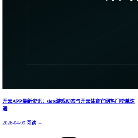
开云APP最新资讯：slots游戏动态与开云体育官网热门榜单速
递
2026-04-09
阅读
→