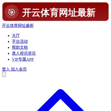
开云体育网址最新
大厅
平台活动
帮助文档
真人视讯资讯
VIP专属APP
登入
加入会员